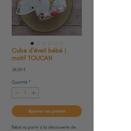
Cube d'éveil bébé |
motif TOUCAN
Prix
38,00 €
Quantité
*
Ajouter au panier
Bébé va partir à la découverte de