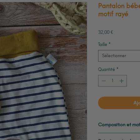
Pantalon bébé 
motif rayé
Prix
32,00 €
Taille
*
Sélectionner
Quantité
*
Aj
Composition et mat
100% jersey de co