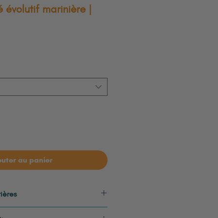
évolutif marinière |
outer au panier
ières
ton (certifié OekoTex)