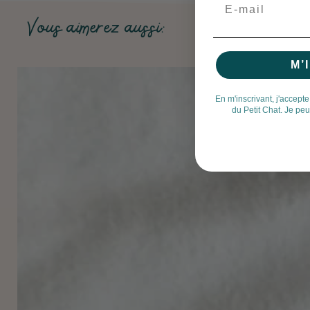
Email
Vous aimerez aussi:
M’
En m'inscrivant, j'accepte
du Petit Chat. Je pe