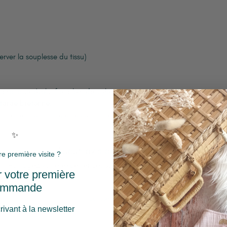
erver la souplesse du tissu)
ratique, évolutif et plein de style, avec ce
utarde bretonne
.
parfaite pour rappeler les vacances au
✨
Aucun avis pour le moment
re première visite ?
Partagez votre expérience, soyez le premier à laisser un avis.
 votre première
ommande
Laisser un avis
rivant à la newsletter