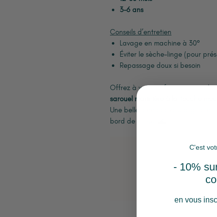
3-6 ans
Conseils d’entretien
Lavage en machine à 30°
Éviter le sèche-linge (pour prés
Repassage doux si besoin
Offrez à votre enfant un pantalon p
sarouel marinière à la touche mo
Une belle idée cadeau originale, 
bord de la mer 🌊
C'est vot
- 10% sur
c
en vous insc