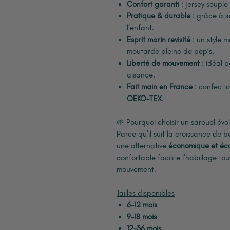
Confort garanti
: jersey souple
Pratique & durable
: grâce à se
l’enfant.
Esprit marin revisité
: un style m
moutarde pleine de pep’s.
Liberté de mouvement
: idéal p
aisance.
Fait main en France
: confectio
OEKO-TEX
.
🌱 Pourquoi choisir un sarouel évol
Parce qu’il suit la croissance de bé
une alternative
économique et éc
confortable facilite l’habillage tou
mouvement.
Tailles disponibles
6-12 mois
9-18 mois
12-36 mois