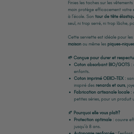
Finies les taches sur les vêtements
main protège efficacement votre
à l’école. Son
tour de tête élastiq
seul, ni trop serré, ni trop lâche,
Cette serviette est idéale pour les
maison
ou même les
piques-nique
🌱 Conçue pour durer et respectu
Coton absorbant BIO/GOTS
: 
enfants.
Coton imprimé OEKO-TEX
: san
inspiré des
renards et ours
, joy
Fabrication artisanale locale
: 
petites séries, pour un produit
🍂
Pourquoi elle vous plaît?
Protection optimale
: couvre ef
jusqu’à 8 ans.
Autonomie renforcée
: l’enfant