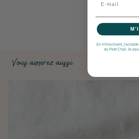
Email
M’
En m'inscrivant, j'accepte
du Petit Chat. Je pe
Vous aimerez aussi: