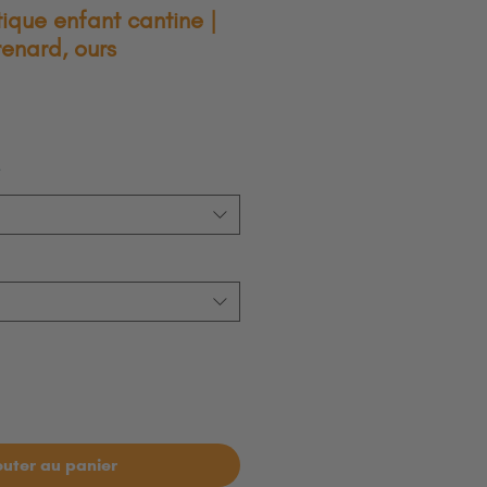
tique enfant cantine |
renard, ours
*
outer au panier