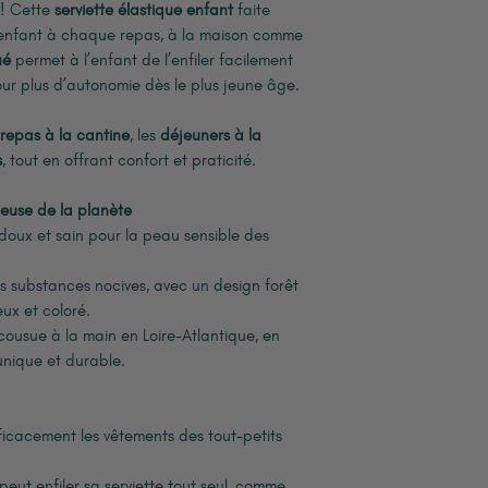
 ! Cette
serviette élastique enfant
faite
 enfant à chaque repas, à la maison comme
ué
permet à l’enfant de l’enfiler facilement
 pour plus d’autonomie dès le plus jeune âge.
repas à la cantine
, les
déjeuners à la
s
, tout en offrant confort et praticité.
euse de la planète
doux et sain pour la peau sensible des
s substances nocives, avec un design forêt
eux et coloré.
cousue à la main en Loire-Atlantique, en
 unique et durable.
ficacement les vêtements des tout-petits
 peut enfiler sa serviette tout seul, comme